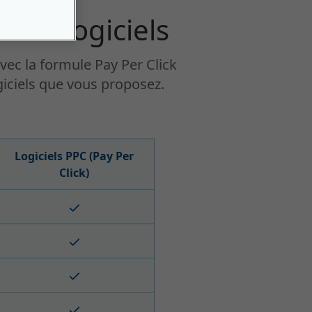
 de logiciels
Avec la formule Pay Per Click
giciels que vous proposez.
Logiciels PPC (Pay Per
Click)