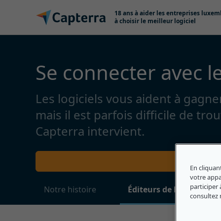
Passer au contenu
18 ans à aider les entreprises luxe
à choisir le meilleur logiciel
Se connecter avec le
Les logiciels vous aident à gagn
mais il est parfois difficile de tr
Capterra intervient.
Explorez
En cliquan
votre appar
participer 
Notre histoire
Éditeurs de logiciels
consultez