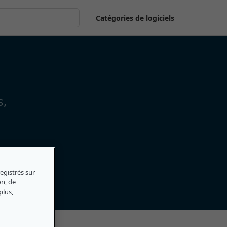
Catégories de logiciels
s,
egistrés sur
on, de
plus,