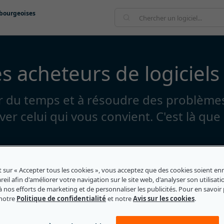
mbourgeoises
s acheteurs de logiciels
er du temps et à résoudre des problème
ouver celui qui vous convient. C'est là que
 les catégories de logiciels
t sur « Accepter tous les cookies », vous acceptez que des cookies soient enr
eil afin d'améliorer votre navigation sur le site web, d'analyser son utilisati
à nos efforts de marketing et de personnaliser les publicités. Pour en savoir 
Contact
 notre
Politique de confidentialité
et notre
Avis sur les cookies
.