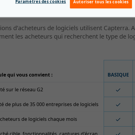
Paramètres des cookies
Autoriser tous les cookies
ontact
avec des acheteurs
lions d'acheteurs de logiciels
utilisent Capterra. 
ément les acheteurs qui recherchent le type de lo
ule qui vous convient :
BASIQUE
lité sur le réseau G2
de plus de 35 000 entreprises de logiciels
'acheteurs de logiciels chaque mois
rché cible, fonctionnalités, captures d'écran,