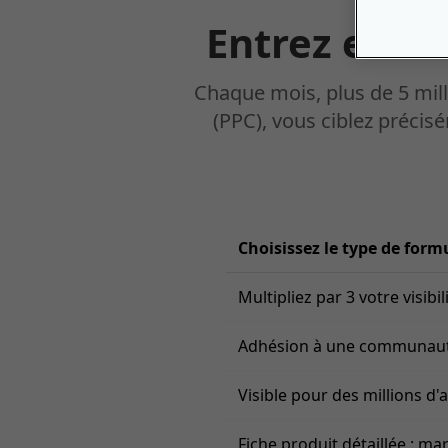
Entrez en c
Chaque mois, plus de
5 mil
(PPC), vous ciblez précis
Choisissez le type de form
Multipliez par 3 votre visibi
Adhésion à une communauté 
Visible pour des millions d
Fiche produit détaillée : ma