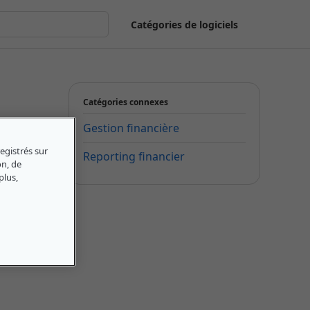
Catégories de logiciels
Catégories connexes
Gestion financière
egistrés sur
Reporting financier
on, de
plus,