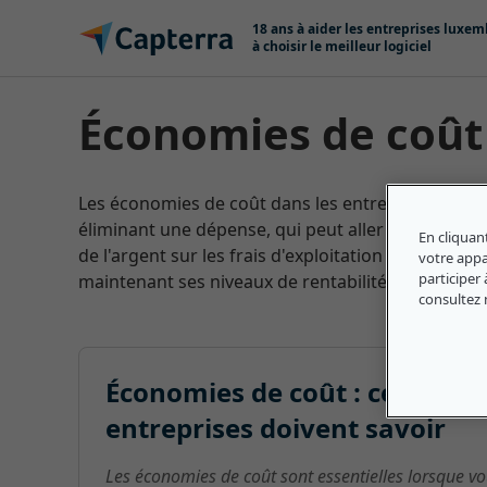
Passer au contenu
18 ans à aider les entreprises luxe
à choisir le meilleur logiciel
Économies de coût
Les économies de coût dans les entreprise font 
éliminant une dépense, qui peut aller de la main
En cliquan
de l'argent sur les frais d'exploitation peut aide
votre appar
participer 
maintenant ses niveaux de rentabilité au fil du te
consultez
Économies de coût : ce que l
entreprises doivent savoir
Les économies de coût sont essentielles lorsque vou