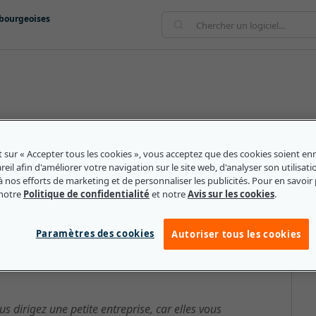
mbourgeoises
référence au montant gagné en réduisant ou en
-d'œuvre aux fournitures et aux matériaux. Économiser
t sur « Accepter tous les cookies », vous acceptez que des cookies soient enr
r une entreprise à se développer et à prospérer en
eil afin d'améliorer votre navigation sur le site web, d'analyser son utilisati
à nos efforts de marketing et de personnaliser les publicités. Pour en savoir 
mps.
 notre
Politique de confidentialité
et notre
Avis sur les cookies
.
Paramètres des cookies
Autoriser tous les cookies
es petites et moyennes
s dirigez une petite entreprise, car elles vous