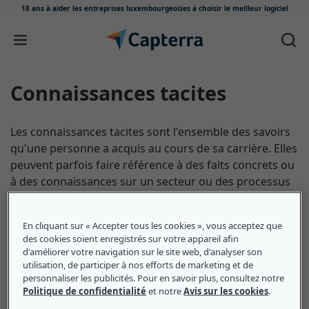
18 ans à aider les entreprises luxembourgeoises
à choisir le meilleur logiciel
Passer au contenu
Connaissances tacites
Les connaissances tacites sont l'ensemble des savoirs
qu'une personne a acquis au cours de sa carrière. Elles
peuvent parfois faire référence à des faits concrets ou
à des connaissances sur un secteur ou des processus
techniques. Cela peut également s'appliquer aux
compétences sociales. Un employé possédant des
En cliquant sur « Accepter tous les cookies », vous acceptez que
connaissances tacites n'a pas besoin qu'on lui
des cookies soient enregistrés sur votre appareil afin
réapprenne des informations. Cela ne signifie pas qu'il
d'améliorer votre navigation sur le site web, d'analyser son
n'y a pas de place pour l'amélioration ou la formation
utilisation, de participer à nos efforts de marketing et de
personnaliser les publicités. Pour en savoir plus, consultez notre
continue, les connaissances tacites font référence aux
Politique de confidentialité
et notre
Avis sur les cookies
.
compétences actuelles d'une personne.