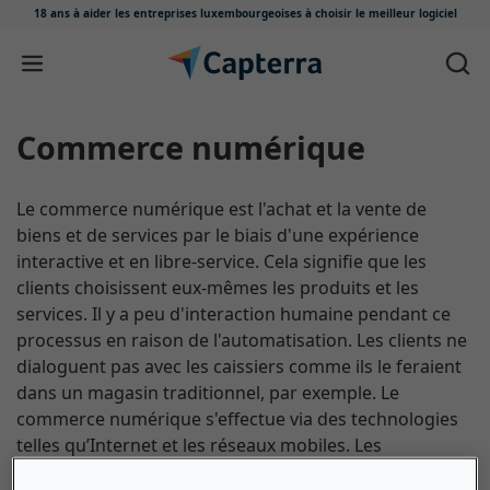
18 ans à aider les entreprises luxembourgeoises
à choisir le meilleur logiciel
Passer au contenu
commerce numérique
Le commerce numérique est l'achat et la vente de
biens et de services par le biais d'une expérience
interactive et en libre-service. Cela signifie que les
clients choisissent eux-mêmes les produits et les
services. Il y a peu d'interaction humaine pendant ce
processus en raison de l'automatisation. Les clients ne
dialoguent pas avec les caissiers comme ils le feraient
dans un magasin traditionnel, par exemple. Le
commerce numérique s'effectue via des technologies
telles qu’Internet et les réseaux mobiles. Les
commerces de détail et les fournisseurs de services