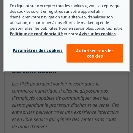
peuvent utiliser diverses techniques pour faire du
En cliquant sur « Accepter tous les cookies », vous acceptez que
commerce numérique une expérience plus réussie.
des cookies soient enregistrés sur votre appareil afin
Ces techniques comprennent l'analytique, la
d'améliorer votre navigation sur le site web, d'analyser son
utilisation, de participer à nos efforts de marketing et de
promotion, la tarification et l'acquisition de clients.
personnaliser les publicités. Pour en savoir plus, consultez notre
Politique de confidentialité
et notre
Avis sur les cookies
.
Paramètres des cookies
Autoriser tous les
commerce numérique : ce que les
cookies
petites et moyennes entreprises
doivent savoir
Les PME pourraient vouloir investir dans le
commerce numérique si elles ne disposent pas
d'employés capables de communiquer avec les
clients pendant le processus d'achat et de vente. Ces
entreprises peuvent créer une expérience interactive
et en libre-service qui génère des ventes sans coûts
de main-d'œuvre.