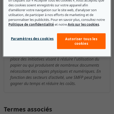
En cliquant sur « Accepter tous les cookies », vous acceptez que
des cookies soient enregistrés sur votre appareil afin
d'améliorer votre navigation sur le site web, d'analyser son
utilisation, de participer à nos efforts de marketing et de
SMFP (Smart Multi-Function
personnaliser les publicités. Pour en savoir plus, consultez notre
Politique de confidentialité
et notre
Avis sur les cookies
.
Printer) : ce que les petites et
moyennes entreprises doivent
Paramètres des cookies
Autoriser tous les
savoir
cookies
Les SMFP peuvent être utiles aux PME qui ont mis en
place des initiatives visant à réduire l'utilisation du
papier ou qui produisent de nombreux documents
nécessitant des copies physiques et numériques. En
fonction des secteurs d'activité, une SMFP peut faire
gagner du temps et réduire les coûts.
Termes associés