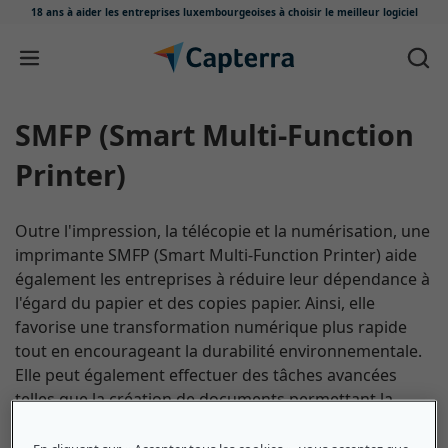
18 ans à aider les entreprises luxembourgeoises
à choisir le meilleur logiciel
Passer au contenu
SMFP (Smart Multi-Function
Printer)
Outre l'impression, la télécopie et la numérisation, une
imprimante SMFP (Smart Multi-Function Printer) aide
également les entreprises à réduire leur dépendance à
l'égard du papier et des copies papier. Ainsi, elle
favorise une transformation numérique plus rapide
tout en encourageant la durabilité environnementale.
Elle peut également effectuer des tâches avancées
telles que la création de documents permettant la
recherche de texte et leur traduction.