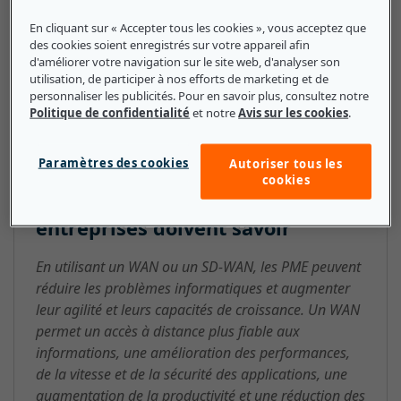
téléphonie cellulaire. Un type de WAN virtuel ou cloud
En cliquant sur « Accepter tous les cookies », vous acceptez que
est dénommé SD-WAN et utilise un logiciel spécifique
des cookies soient enregistrés sur votre appareil afin
d'améliorer votre navigation sur le site web, d'analyser son
(défini par logiciel ou SD). Internet est également
utilisation, de participer à nos efforts de marketing et de
considéré comme un réseau WAN.
personnaliser les publicités. Pour en savoir plus, consultez notre
Politique de confidentialité
et notre
Avis sur les cookies
.
Paramètres des cookies
Autoriser tous les
réseau WAN (Wide-Area Network)
cookies
: ce que les petites et moyennes
entreprises doivent savoir
En utilisant un WAN ou un SD-WAN, les PME peuvent
réduire les problèmes informatiques et augmenter
leur agilité et leurs capacités de croissance. Un WAN
permet un accès à distance plus fiable aux
informations, une amélioration des performances,
de la vitesse et de la sécurité des applications, une
augmentation de la productivité et une réduction des