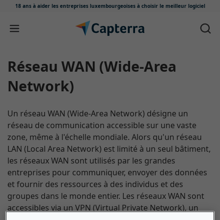
18 ans à aider les entreprises luxembourgeoises
à choisir le meilleur logiciel
Passer au contenu
réseau WAN (Wide-Area
Network)
Un réseau WAN (Wide-Area Network) désigne un
réseau de communication accessible sur une vaste
zone, même à l'échelle mondiale. Alors qu'un réseau
LAN (Local Area Network) est limité à un seul bâtiment,
les réseaux WAN sont utilisés par les grandes
entreprises pour communiquer, envoyer des données
et fournir des ressources à des individus et des
groupes dans le monde entier. Les réseaux WAN sont
accessibles via un VPN (Virtual Private Network), un
contrat de location, un réseau sans fil ou un réseau de