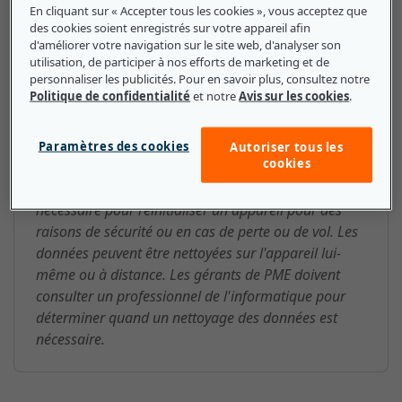
En cliquant sur « Accepter tous les cookies », vous acceptez que
des cookies soient enregistrés sur votre appareil afin
d'améliorer votre navigation sur le site web, d'analyser son
Nettoyage des données : ce que
utilisation, de participer à nos efforts de marketing et de
les petites et moyennes
personnaliser les publicités. Pour en savoir plus, consultez notre
Politique de confidentialité
et notre
Avis sur les cookies
.
entreprises doivent savoir
Pour une petite entreprise, le nettoyage des données
Paramètres des cookies
Autoriser tous les
cookies
peut être nécessaire pour diverses raisons. Par
exemple, un nettoyage des données peut être
nécessaire pour réinitialiser un appareil pour des
raisons de sécurité ou en cas de perte ou de vol. Les
données peuvent être nettoyées sur l'appareil lui-
même ou à distance. Les gérants de PME doivent
consulter un professionnel de l'informatique pour
déterminer quand un nettoyage des données est
nécessaire.