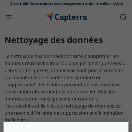
18 ans à aider les entreprises luxembourgeoises
à choisir le meilleur logiciel
Passer au contenu
Nettoyage des données
Le nettoyage des données consiste à supprimer les
données d'un ordinateur ou d'un périphérique réseau.
Cela signifie que les données ne sont plus accessibles
ou consultables. Les méthodes standard de
"suppression" des fichiers peuvent ne pas constituer
un véritable effacement des données. En effet, les
données supprimées peuvent encore être
récupérables et lisibles. Le nettoyage de données est
une norme différente de suppression et d'élimination
de fichiers.