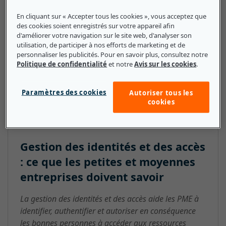
performances de l'entreprise. La gestion des identités
En cliquant sur « Accepter tous les cookies », vous acceptez que
et des accès peut conduire à des niveaux élevés de
des cookies soient enregistrés sur votre appareil afin
sécurité et de conformité durable en détectant les
d'améliorer votre navigation sur le site web, d'analyser son
utilisation, de participer à nos efforts de marketing et de
accès inappropriés et en développant des fonctions
personnaliser les publicités. Pour en savoir plus, consultez notre
qui s'alignent parfaitement sur les besoins de
Politique de confidentialité
et notre
Avis sur les cookies
.
l'entreprise. Elle garantit que les bonnes personnes
ont accès à tout moment aux bons outils
Paramètres des cookies
Autoriser tous les
informatiques pour remplir leurs fonctions.
cookies
Gestion des identités et des accès
: ce que les petites et moyennes
entreprises doivent savoir
La gestion des identités et des accès aide les PME à
identifier, authentifier et autoriser en conséquence
les bonnes personnes à accéder aux ressources