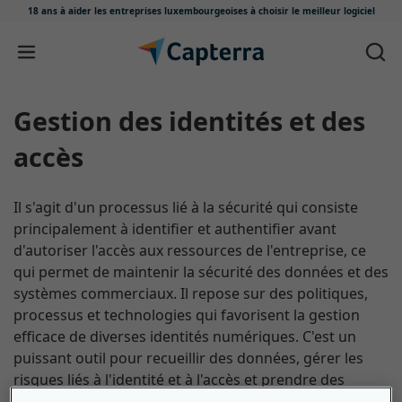
18 ans à aider les entreprises luxembourgeoises
à choisir le meilleur logiciel
Passer au contenu
Gestion des identités et des
accès
Il s'agit d'un processus lié à la sécurité qui consiste
principalement à identifier et authentifier avant
d'autoriser l'accès aux ressources de l'entreprise, ce
qui permet de maintenir la sécurité des données et des
systèmes commerciaux. Il repose sur des politiques,
processus et technologies qui favorisent la gestion
efficace de diverses identités numériques. C'est un
puissant outil pour recueillir des données, gérer les
risques liés à l'identité et à l'accès et prendre des
décisions intelligentes pour améliorer les